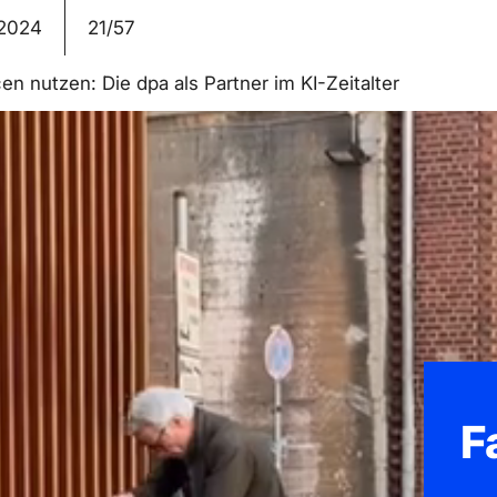
2024
21/57
n nutzen: Die dpa als Partner im KI-Zeitalter
F