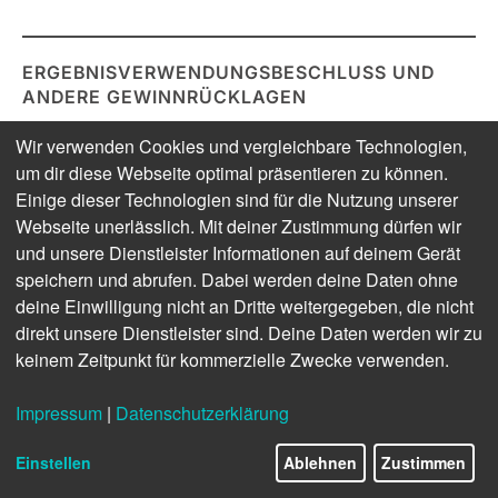
ERGEBNISVERWENDUNGSBESCHLUSS UND
ANDERE GEWINNRÜCKLAGEN
Die Gesellschafter beschlossen auf der 74. ordentlichen
Wir verwenden Cookies und vergleichbare Technologien,
Gesellschafterversammlung am 25. Juni 2024, den
um dir diese Webseite optimal präsentieren zu können.
Jahresabschluss des Geschäftsjahres 2023
Einige dieser Technologien sind für die Nutzung unserer
festzustellen und den Jahresüberschuss des
Webseite unerlässlich. Mit deiner Zustimmung dürfen wir
Geschäftsjahres 2023 in Höhe von 1.360.444,66 Euro
und unsere Dienstleister Informationen auf deinem Gerät
mit dem Gewinnvortrag per 01.01.2023 in Höhe von
speichern und abrufen. Dabei werden deine Daten ohne
7.479.941,11 Euro zum Bilanzgewinn in Höhe von
deine Einwilligung nicht an Dritte weitergegeben, die nicht
8.840.385,77 Euro zu saldieren und auf neue
direkt unsere Dienstleister sind. Deine Daten werden wir zu
Rechnung vorzutragen.
keinem Zeitpunkt für kommerzielle Zwecke verwenden.
Impressum
|
Datenschutzerklärung
Einstellen
Ablehnen
Zustimmen