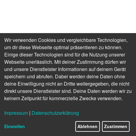
Wir verwenden Cookies und vergleichbare Technologien,
2. Geschäftsverlauf
um dir diese Webseite optimal präsentieren zu können.
Die Deutsche Presse-Agentur blickt auf ein
Einige dieser Technologien sind für die Nutzung unserer
Webseite unerlässlich. Mit deiner Zustimmung dürfen wir
erfolgreiches und richtungweisendes Jahr 2023
und unsere Dienstleister Informationen auf deinem Gerät
zurück. Wichtige Weichen für die Zukunft von
speichern und abrufen. Dabei werden deine Daten ohne
Deutschlands größter Nachrichtenagentur konnten
deine Einwilligung nicht an Dritte weitergegeben, die nicht
gestellt werden. Allerdings haben die anhaltenden
direkt unsere Dienstleister sind. Deine Daten werden wir zu
Kriege in Gaza und in der Ukraine in Kombination
keinem Zeitpunkt für kommerzielle Zwecke verwenden.
mit der Eintrübung der wirtschaftlichen Aussichten die
dpa im Jahresverlauf vor zahlreiche
Impressum
|
Datenschutzerklärung
Herausforderungen gestellt. Die Agentur hat sich
erfolgversprechend weiterentwickelt und viele ihrer
Einstellen
Ablehnen
Zustimmen
Ziele erreicht. Konsequentes Kostenmanagement,