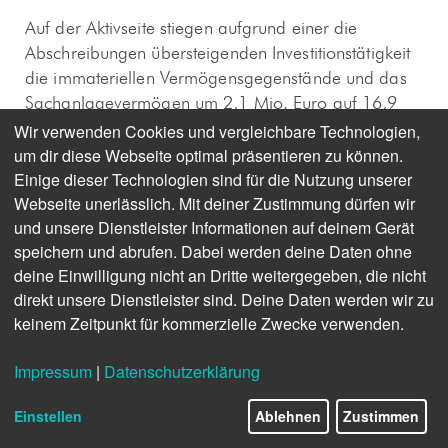
Auf der Aktivseite stiegen aufgrund einer die
Abschreibungen übersteigenden Investitionstätigkeit
die immateriellen Vermögensgegenstände und das
Sachanlagevermögen um 2,1 Mio. Euro auf 16,9
Mio. Euro (Vorjahr 14,8 Mio. Euro). Bei den
Wir verwenden Cookies und vergleichbare Technologien,
Finanzanlagen wirkt sich eine Umgliederung von
um dir diese Webseite optimal präsentieren zu können.
langfristigen Wertpapieranlagen aus dem
Einige dieser Technologien sind für die Nutzung unserer
Webseite unerlässlich. Mit deiner Zustimmung dürfen wir
Umlaufvermögen in das Finanzanlagevermögen mit
und unsere Dienstleister Informationen auf deinem Gerät
19,6 Mio. Euro steigernd aus. Gegenläufig wirken
speichern und abrufen. Dabei werden deine Daten ohne
sich die Verschmelzung mit der Fotoagentur
deine Einwilligung nicht an Dritte weitergegeben, die nicht
Zentralbild GmbH (–0,2 Mio. Euro) sowie eine
direkt unsere Dienstleister sind. Deine Daten werden wir zu
Beteiligungsabschreibung (–0,2 Mio. Euro) aus.
keinem Zeitpunkt für kommerzielle Zwecke verwenden.
Insgesamt veränderten sich die Finanzanlagen
gegenüber dem Vorjahr um 19,3 Mio. Euro und
Impressum
|
Datenschutzerklärung
stiegen auf 28,1 Mio. Euro (Vorjahr 8,9 Mio. Euro).
Einstellen
Ablehnen
Zustimmen
Das Umlaufvermögen verminderte sich im Saldo um