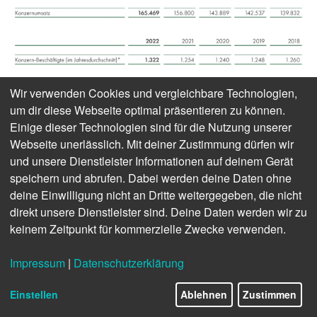
* Berücksichtigte Firmen: dpa, dpa English Services, dpa-infocom,
Wir verwenden Cookies und vergleichbare Technologien,
dpa-infografik, dpa-IT Services, picture alliance, dpa-AFX, mecom,
um dir diese Webseite optimal präsentieren zu können.
news aktuell, news aktuell (Schweiz), Rufa.
Einige dieser Technologien sind für die Nutzung unserer
Webseite unerlässlich. Mit deiner Zustimmung dürfen wir
und unsere Dienstleister Informationen auf deinem Gerät
speichern und abrufen. Dabei werden deine Daten ohne
deine Einwilligung nicht an Dritte weitergegeben, die nicht
direkt unsere Dienstleister sind. Deine Daten werden wir zu
keinem Zeitpunkt für kommerzielle Zwecke verwenden.
Impressum
|
Datenschutzerklärung
Einstellen
Ablehnen
Zustimmen