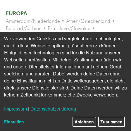
EUROPA
Amsterdam/Niederlande • Athen/Griechenland •
Belgrad/Serbien • Bratislava/Slowakei •
Brüssel/Belgien • Budapest/Ungarn •
Wir verwenden Cookies und vergleichbare Technologien,
Bukarest/Rumänien • Genf/Schweiz •
um dir diese Webseite optimal präsentieren zu können.
Helsinki/Finnland • Istanbul/Türkei • Kiew/Ukraine •
Einige dieser Technologien sind für die Nutzung unserer
Kopenhagen/Dänemark • London/Großbritannien •
Webseite unerlässlich. Mit deiner Zustimmung dürfen wir
Madrid/Spanien • Moskau/Russland •
und unsere Dienstleister Informationen auf deinem Gerät
Oslo/Norwegen • Paris/Frankreich • Prag/Tschechien
speichern und abrufen. Dabei werden deine Daten ohne
• Reykjavík/Island • Riga/Lettland • Rom/Italien •
deine Einwilligung nicht an Dritte weitergegeben, die nicht
Sofia/Bulgarien • Straßburg/Frankreich •
direkt unsere Dienstleister sind. Deine Daten werden wir zu
Tiflis/Georgien • Valletta/Malta • Warschau/Polen •
keinem Zeitpunkt für kommerzielle Zwecke verwenden.
Wien/Österreich
Impressum
|
Datenschutzerklärung
AMERIKA
Buenos Aires/Argentinien • Havanna/Kuba • Los
Einstellen
Ablehnen
Zustimmen
Angeles/USA • Mexiko-Stadt/Mexiko •