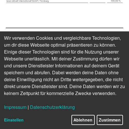
AUSZUG AUS DEM DPA-
Wir verwenden Cookies und vergleichbare Technologien,
um dir diese Webseite optimal präsentieren zu können.
GESELLSCHAFTSVERTRAG
Einige dieser Technologien sind für die Nutzung unserer
Gegenstand des Unternehmens ist die Sammlung,
Webseite unerlässlich. Mit deiner Zustimmung dürfen wir
Verarbeitung und Verbreitung von Nachrichten, Archiv- und
und unsere Dienstleister Informationen auf deinem Gerät
Bildmaterial jeder Art. Das Unternehmen erfüllt seine
speichern und abrufen. Dabei werden deine Daten ohne
Aufgaben unparteiisch und unabhängig von Einwirkungen
deine Einwilligung nicht an Dritte weitergegeben, die nicht
und Einflüssen durch Parteien, Weltanschauungsgruppen,
direkt unsere Dienstleister sind. Deine Daten werden wir zu
Wirtschafts- und Finanzgruppen und Regierungen.
keinem Zeitpunkt für kommerzielle Zwecke verwenden.
Impressum
|
Datenschutzerklärung
Einstellen
Ablehnen
Zustimmen