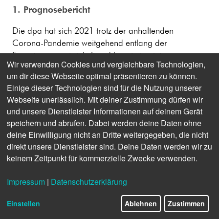
1. Prognosebericht
Die dpa hat sich 2021 trotz der anhaltenden
Corona-Pandemie weitgehend entlang der
Erwartungen entwickelt und konnte in einigen
Wir verwenden Cookies und vergleichbare Technologien,
Geschäftsfeldern – insbesondere den digital
um dir diese Webseite optimal präsentieren zu können.
getriebenen – sogar spürbar zulegen. Mit einem
Einige dieser Technologien sind für die Nutzung unserer
Jahresüberschuss von 2,0 Mio. Euro wurde die
Webseite unerlässlich. Mit deiner Zustimmung dürfen wir
Prognose aus dem Vorjahr leicht übertroffen, und das
und unsere Dienstleister Informationen auf deinem Gerät
Ergebnis liegt damit am oberen Rand des
speichern und abrufen. Dabei werden deine Daten ohne
Zielkorridors.
deine Einwilligung nicht an Dritte weitergegeben, die nicht
direkt unsere Dienstleister sind. Deine Daten werden wir zu
Hierbei ist zu berücksichtigen, dass das Ergebnis
keinem Zeitpunkt für kommerzielle Zwecke verwenden.
durch eine um EUR 3,5 Mio. über dem Vorjahr
liegende Zuführung zur Unterstützungskasse
Impressum
|
Datenschutzerklärung
beeinflusst wurde. Ohne diesen Sondereffekt wäre
das Ergebnis entsprechend höher ausgefallen.
Einstellen
Ablehnen
Zustimmen
Ursächlich für das bessere Ergebnis waren neben