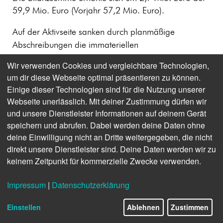
59,9 Mio. Euro (Vorjahr 57,2 Mio. Euro).
Auf der Aktivseite sanken durch planmäßige
Abschreibungen die immateriellen
Vermögensgegenstände und das
Wir verwenden Cookies und vergleichbare Technologien,
Sachanlagevermögen um 0,4 Mio. Euro auf 14,8
um dir diese Webseite optimal präsentieren zu können.
Mio. Euro (Vorjahr 15,2 Mio. Euro). Die
Einige dieser Technologien sind für die Nutzung unserer
Finanzanlagen veränderten sich gegenüber Vorjahr
Webseite unerlässlich. Mit deiner Zustimmung dürfen wir
um 0,3 Mio. Euro und sanken auf 8,9 Mio. Euro
und unsere Dienstleister Informationen auf deinem Gerät
(Vorjahr 9,2 Mio. Euro). Geringere Beteiligungswerte
speichern und abrufen. Dabei werden deine Daten ohne
resultierten aus einer Abschreibung auf den
deine Einwilligung nicht an Dritte weitergegeben, die nicht
Buchwertansatz der nma 2 Beteiligungs-GmbH &
direkt unsere Dienstleister sind. Deine Daten werden wir zu
keinem Zeitpunkt für kommerzielle Zwecke verwenden.
Co. KG (–0,2 Mio. Euro), dem Verkauf der Anteile an
der next media accelerator Management GmbH
Impressum
|
Datenschutzerklärung
sowie der Verschmelzung der dpa-digital services
GmbH mit der dpa zum 01.01.2021 (–0,1 Mio.
Einstellen
Ablehnen
Zustimmen
Euro).