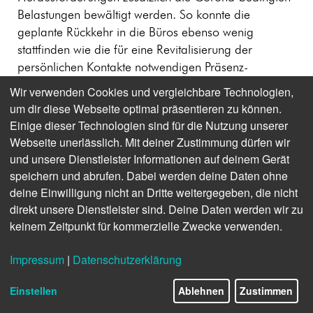
Belastungen bewältigt werden. So konnte die
geplante Rückkehr in die Büros ebenso wenig
stattfinden wie die für eine Revitalisierung der
persönlichen Kontakte notwendigen Präsenz-
Veranstaltungen.
Wir verwenden Cookies und vergleichbare Technologien,
um dir diese Webseite optimal präsentieren zu können.
Festzuhalten ist, dass unsere Präventionskonzepte gut
Einige dieser Technologien sind für die Nutzung unserer
funktioniert haben. Dazu gehörten auch die von uns
Webseite unerlässlich. Mit deiner Zustimmung dürfen wir
unterstützten betrieblichen Impfkampagnen.
und unsere Dienstleister Informationen auf deinem Gerät
Erwähnenswert ist zudem, dass trotz der
speichern und abrufen. Dabei werden deine Daten ohne
angespannten Rahmenbedingungen auch in diesem
deine Einwilligung nicht an Dritte weitergegeben, die nicht
Jahr Kurzarbeit vermieden werden konnte.
direkt unsere Dienstleister sind. Deine Daten werden wir zu
keinem Zeitpunkt für kommerzielle Zwecke verwenden.
Im März wurde die Konzernbetriebsvereinbarung
„Neue Arbeitswelten“ abgeschlossen. Diese dient als
Impressum
|
Datenschutzerklärung
Grundlage sowohl für das mobile Arbeiten als auch
für die neuen Bürokonzepte, unter anderem den
Einstellen
Ablehnen
Zustimmen
Shared-Desk-Ansatz. Erste Büroflächen konnten