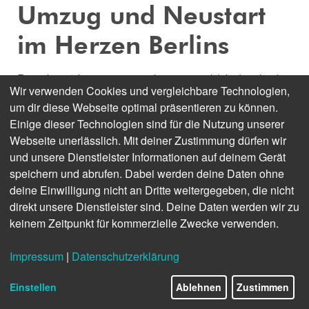
Umzug und Neustart
im Herzen Berlins
Der dpa-Newsroom zieht um und bleibt doch.
Wir verwenden Cookies und vergleichbare Technologien,
Nach mehr als einem Jahrzehnt wird unsere
um dir diese Webseite optimal präsentieren zu können.
Zentrale den fünften Stock in der Berliner
Einige dieser Technologien sind für die Nutzung unserer
Markgrafenstraße verlassen und einige
Webseite unerlässlich. Mit deiner Zustimmung dürfen wir
Stockwerke tiefer neue Arbeitsräume beziehen.
und unsere Dienstleister Informationen auf deinem Gerät
speichern und abrufen. Dabei werden deine Daten ohne
Der Mietvertrag ist unterschrieben, die
deine Einwilligung nicht an Dritte weitergegeben, die nicht
Ausbauplanungen sind in vollem Gange.
direkt unsere Dienstleister sind. Deine Daten werden wir zu
Angepeilter Einzugstermin: Mitte 2023.
keinem Zeitpunkt für kommerzielle Zwecke verwenden.
Von Daniel Rademacher
Impressum
|
Datenschutzerklärung
Einstellen
Ablehnen
Zustimmen