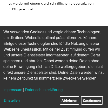
Es wurde mit einem durchschnittlichen Steuersatz von
30 % gerechnet.
Wir verwenden Cookies und vergleichbare Technologien,
ERGEBNISVERWENDUNGSBESCHLUSS
um dir diese Webseite optimal präsentieren zu können.
UND ANDERE GEWINNRÜCKLAGEN
Einige dieser Technologien sind für die Nutzung unserer
Webseite unerlässlich. Mit deiner Zustimmung dürfen wir
Die Gesellschafter beschlossen auf der 72. ordentlichen
und unsere Dienstleister Informationen auf deinem Gerät
Gesellschafterversammlung am 01. Juli 2021, den
speichern und abrufen. Dabei werden deine Daten ohne
Jahres­abschluss des Geschäftsjahres 2020 festzustellen
deine Einwilligung nicht an Dritte weitergegeben, die nicht
und den Jahresüberschuss des Geschäftsjahres 2020 in
direkt unsere Dienstleister sind. Deine Daten werden wir zu
Höhe von 1.611.255,80 Euro mit dem Gewinnvortrag
keinem Zeitpunkt für kommerzielle Zwecke verwenden.
per 01.01.2020 in Höhe von 2.657.216,72 Euro zum
Bilanzgewinn in Höhe von 4.268.472,52 Euro
Impressum
|
Datenschutzerklärung
hinzuzurechnen und auf neue Rechnung vorzutragen.
Einstellen
Ablehnen
Zustimmen
Andere Gewinnrücklagen 31.12.2020