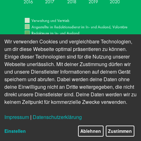
Wir verwenden Cookies und vergleichbare Technologien,
um dir diese Webseite optimal präsentieren zu können.
Einige dieser Technologien sind für die Nutzung unserer
Webseite unerlässlich. Mit deiner Zustimmung dürfen wir
und unsere Dienstleister Informationen auf deinem Gerät
speichern und abrufen. Dabei werden deine Daten ohne
Die dpa steht vor der Herausforderung, ihre Services
deine Einwilligung nicht an Dritte weitergegeben, die nicht
und Workflows permanent an die Transformation der
direkt unsere Dienstleister sind. Deine Daten werden wir zu
keinem Zeitpunkt für kommerzielle Zwecke verwenden.
Medienbranche anzupassen, um den Kunden Dienste
mit hohem Nutzwert bereitzustellen. Dazu gehört
Impressum
|
Datenschutzerklärung
auch die Konzeption und Schaffung einer neuen
Produktionsplattform für Texte, Bilder, Videos und
Einstellen
Ablehnen
Zustimmen
andere Inhalte. Rubix wird perspektivisch das
Redaktionssystem INES ablösen, ist jedoch in Summe