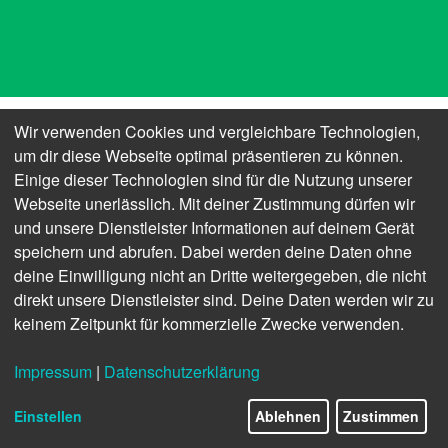
Wir verwenden Cookies und vergleichbare Technologien,
um dir diese Webseite optimal präsentieren zu können.
2. Geschäftsverlauf
Einige dieser Technologien sind für die Nutzung unserer
Webseite unerlässlich. Mit deiner Zustimmung dürfen wir
und unsere Dienstleister Informationen auf deinem Gerät
Die Auswirkungen der Pandemie auf die dpa und auf
speichern und abrufen. Dabei werden deine Daten ohne
die Medienbranche insgesamt haben das Jahr 2020
deine Einwilligung nicht an Dritte weitergegeben, die nicht
geprägt. Beinahe alle unternehmerischen und
direkt unsere Dienstleister sind. Deine Daten werden wir zu
publizistischen Entscheidungen hat Deutschlands
keinem Zeitpunkt für kommerzielle Zwecke verwenden.
größte Nachrichten­agentur unter dem Eindruck der
Corona-Krise treffen müssen. Unterdessen setzte sich
Impressum
|
Datenschutzerklärung
die digitale Transformation der gesamten Branche
mit Höchstgeschwindigkeit fort. Trotz der
Einstellen
Ablehnen
Zustimmen
herausfordernden Rahmenbedingungen haben