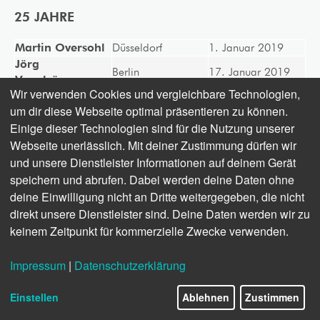
25 JAHRE
Martin Oversohl
Düsseldorf
1. Januar 2019
Jörg
Berlin
17. Januar 2019
Vogelsänger
Wir verwenden Cookies und vergleichbare Technologien,
Elena-Wassilewa
Sofia
1. April 2019
um dir diese Webseite optimal präsentieren zu können.
Lalowa
Einige dieser Technologien sind für die Nutzung unserer
Jutta Steinhoff
Berlin
1. Mai 2019
Webseite unerlässlich. Mit deiner Zustimmung dürfen wir
Andrea
Berlin
1. Juni 2019
Barthelemy
und unsere Dienstleister Informationen auf deinem Gerät
Frank
speichern und abrufen. Dabei werden deine Daten ohne
Düsseldorf
1. August 2019
Christiansen
deine Einwilligung nicht an Dritte weitergegeben, die nicht
Holger Goepel
Berlin
1. Dezember 2019
direkt unsere Dienstleister sind. Deine Daten werden wir zu
keinem Zeitpunkt für kommerzielle Zwecke verwenden.
Impressum
|
Datenschutzerklärung
Einstellen
Ablehnen
Zustimmen