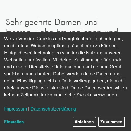
Sehr geehrte Damen und
Herren, liebe Freundinnen und
Wir verwenden Cookies und vergleichbare Technologien,
Freunde der dpa,
um dir diese Webseite optimal präsentieren zu können.
Einige dieser Technologien sind für die Nutzung unserer
für die dpa war und ist die Corona-Pandemie eine
Webseite unerlässlich. Mit deiner Zustimmung dürfen wir
beispiellose Herausforderung. Ihre Folgen und
und unsere Dienstleister Informationen auf deinem Gerät
Spätfolgen sind im April 2020, als diese Zeilen
speichern und abrufen. Dabei werden deine Daten ohne
geschrieben werden, noch nicht absehbar. In der Krise
deine Einwilligung nicht an Dritte weitergegeben, die nicht
hat die dpa gezeigt, dass die Medien und Deutschland
direkt unsere Dienstleister sind. Deine Daten werden wir zu
insgesamt auf ihre Nachrichtenagentur setzen können.
keinem Zeitpunkt für kommerzielle Zwecke verwenden.
Die dpa konnte zudem ihren Kunden durch mobile
Zugänge und unbürokratische Freischaltung von
Impressum
|
Datenschutzerklärung
zusätzlichen Services Unterstützung in dieser
außergewöhnlichen Situation bieten.
Einstellen
Ablehnen
Zustimmen