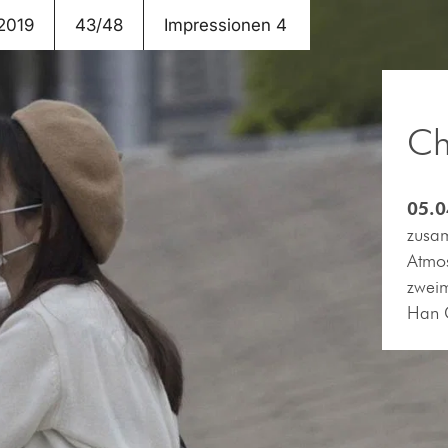
2019
43/48
Impressionen 4
Ch
05.0
zusam
Atmos
zwei
Han 